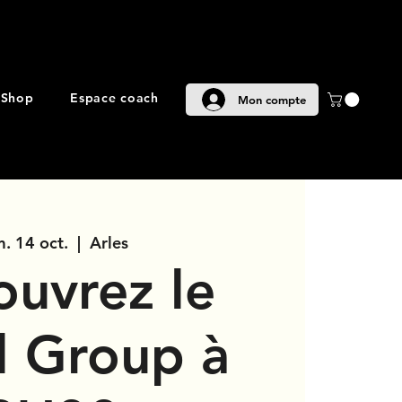
Shop
Espace coach
Mon compte
. 14 oct.
  |  
Arles
uvrez le
l Group à