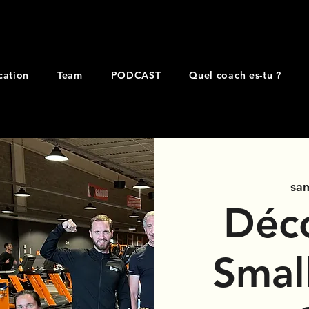
cation
Team
PODCAST
Quel coach es-tu ?
sam
Déco
Smal