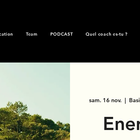
cation
Team
PODCAST
Quel coach es-tu ?
sam. 16 nov.
  |  
Bas
Ene