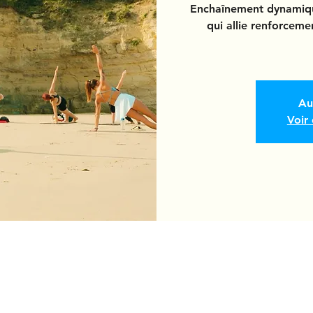
Enchaînement dynamique
qui allie renforceme
Au
Voir