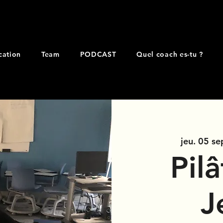
cation
Team
PODCAST
Quel coach es-tu ?
jeu. 05 se
Pil
J