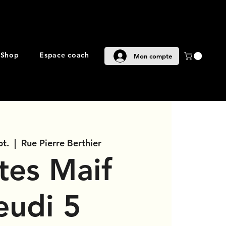
Shop
Espace coach
Mon compte
pt.
  |  
Rue Pierre Berthier
âtes Maif
eudi 5