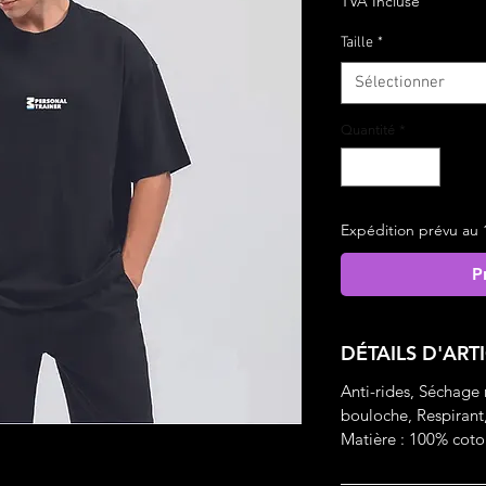
TVA Incluse
Taille
*
Sélectionner
Quantité
*
Expédition prévu au 
P
DÉTAILS D'ART
Anti-rides, Séchage
bouloche, Respirant,
Matière : 100% coto