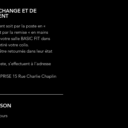
ÉCHANGE ET DE
ENT
ent soit par la poste en «
it par la remise « en mains
 votre salle BASIC FIT dans
tiré votre colis.
être retournés dans leur état
ste, s’effectuent à l'adresse
ISE 15 Rue Charlie Chaplin
ISON
Jours